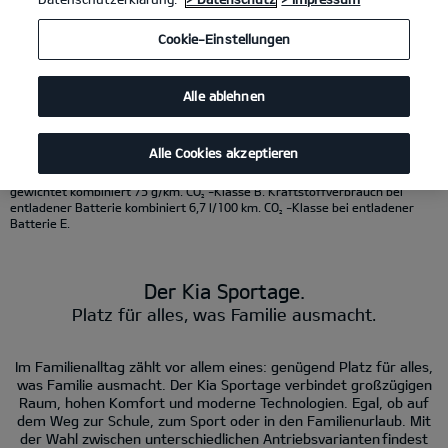
KI-generierter Inhalt.
Cookie-Einstellungen
Kia Sportage 1.6 T-GDI 48V AWD DCT
(Benzin/Automatik); 132 kW (180 PS):
Kraftstoffverbrauch kombiniert 7,8 l/100 km; CO
-Emissionen kombiniert
2
177 g/km. CO
-Klasse G.
2
Alle ablehnen
Kia Sportage Hybrid 1.6 T-GDI Hybrid AWD
(Benzin/Automatik); 176 kW (239
PS): Kraftstoffverbrauch kombiniert 6,5 l/100 km; CO
- Emissionen
2
kombiniert 147 g/km. CO
-Klasse E.
2
Kia Sportage Plug-in Hybrid 1.6 T-GDI AT AWD
(Benzin/Strom/Automatik);
Alle Cookies akzeptieren
212 kW (288 PS): Kraftstoffverbrauch gewichtet kombiniert 3,3 l/100 km;
Stromverbrauch gewichtet kombiniert 11,1 kWh/100 km; CO
-Emissionen
2
gewichtet kombiniert 75 g/km. CO
-Klasse B. Kraftstoffverbrauch bei
2
entladener Batterie kombiniert 6,7 l/100 km. CO
-Klasse bei entladener
2
Batterie E.
Der Kia Sportage.
Platz für alles, was Familie ausmacht.
Im Familienalltag zählt vor allem eines: genügend Platz für alles,
was Familie ausmacht. Der Kia Sportage verbindet großzügigen
Raum, hohen Komfort und moderne Technologien. Egal, ob auf
dem Weg zur Schule, zum Sport oder in den Familienurlaub. Mit
der Wahl zwischen unterschiedlichen Antriebsvarianten findest