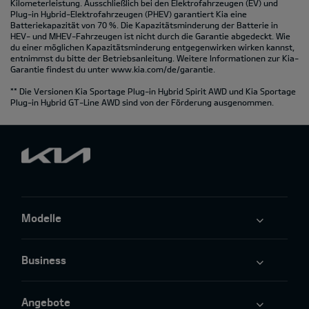
Kilometerleistung. Ausschließlich bei den Elektrofahrzeugen (EV) und
Plug-in Hybrid-Elektrofahrzeugen (PHEV) garantiert Kia eine
Batteriekapazität von 70 %. Die Kapazitätsminderung der Batterie in
HEV- und MHEV-Fahrzeugen ist nicht durch die Garantie abgedeckt. Wie
du einer möglichen Kapazitätsminderung entgegenwirken wirken kannst,
entnimmst du bitte der Betriebsanleitung. Weitere Informationen zur Kia-
Garantie findest du unter
www.kia.com/de/garantie.
** Die Versionen Kia Sportage Plug-in Hybrid Spirit AWD und Kia Sportage
Plug-in Hybrid GT-Line AWD sind von der Förderung ausgenommen.
Modelle
Business
Angebote