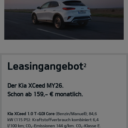
Leasingangebot
2
Der Kia XCeed MY26.
Schon ab 159,- € monatlich.
Kia XCeed 1.0 T-GDI Core
(Benzin/Manuell); 84,6
kW (115 PS): Kraftstoffverbrauch kombiniert 6,4
l/100 km; CO
-Emissionen 144 g/km. CO
-Klasse E.
2
2