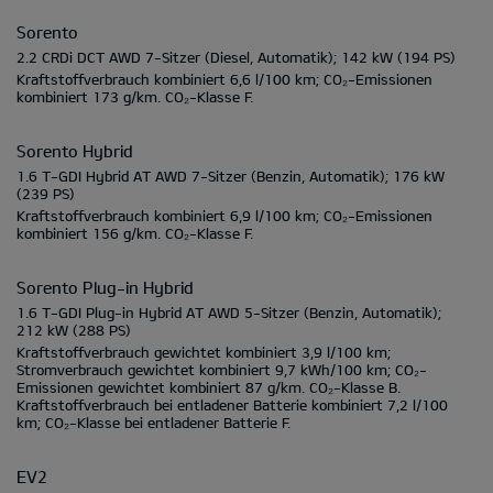
Sorento
2.2 CRDi DCT AWD 7-Sitzer
(Diesel, Automatik);
142 kW
(194 PS)
Kraftstoffverbrauch kombiniert
6,6 l/100 km;
CO₂-Emissionen
kombiniert
173 g/km.
CO₂-Klasse
F.
Sorento Hybrid
1.6 T-GDI Hybrid AT AWD 7-Sitzer
(Benzin, Automatik);
176 kW
(239 PS)
Kraftstoffverbrauch kombiniert
6,9 l/100 km;
CO₂-Emissionen
kombiniert
156 g/km.
CO₂-Klasse
F.
Sorento Plug-in Hybrid
1.6 T-GDI Plug-in Hybrid AT AWD 5-Sitzer
(Benzin, Automatik);
212 kW
(288 PS)
Kraftstoffverbrauch gewichtet kombiniert
3,9 l/100 km;
Stromverbrauch gewichtet kombiniert
9,7 kWh/100 km;
CO₂-
Emissionen gewichtet kombiniert
87 g/km.
CO₂-Klasse
B.
Kraftstoffverbrauch bei entladener Batterie kombiniert
7,2 l/100
km;
CO₂-Klasse bei entladener Batterie
F.
EV2