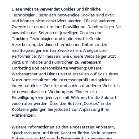
Diese Website verwendet Cookies und ähnliche
open
Technologien. Technisch notwendige Cookies sind aktiv
menu
und können nicht deaktiviert werden. Für alle weiteren
KONTAKT
Zwecke bitten wir um Ihre Einwilligung. Damit willigen Sie
sowohl in das Setzen der jeweiligen Cookies und
Tracking-Technologien und in die anschließende
KONFIGURATOR
Verarbeitung der dadurch erhobenen Daten zu den
nachfolgend genannten Zwecken ein: Analyse und
Performance: Wir messen, wie unsere Website genutzt
KONFIGURATOR
wird, um Inhalte und Funktionen zu verbessern.
Marketing und personalisierte Werbung: Unsere
Werbepartner und Dienstleister erstellen auf Basis Ihres
Konfiguriere deinen Kia
Nutzungsverhaltens ein Interessenprofil und spielen
undefined
Ihnen auf dieser Website und auch auf anderen Websites
interessenbasierte Werbung aus. Eine erteilte
Kategorie :
Einwilligung kann jederzeit mit Wirkung für die Zukunft
widerrufen werden. Über den Button „Cookies“ in der
Alle Fahrzeuge
Kopfzeile gelangen Sie jederzeit zur Anpassung Ihrer
Präferenzen.
Weitere Informationen zu den eingesetzten Anbietern,
Speicherdauern und Ihren Rechten finden Sie in unserer
Datenschutzerklärung.
> Datenschutz
> Impressum