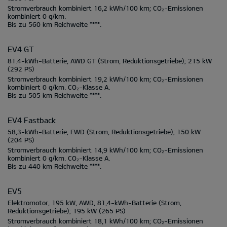
Stromverbrauch kombiniert
16,2 kWh/100 km;
CO₂-Emissionen
kombiniert
0 g/km.
Bis zu
560 km
Reichweite ****.
EV4 GT
81.4-kWh-Batterie, AWD GT
(Strom, Reduktionsgetriebe);
215 kW
(292 PS)
Stromverbrauch kombiniert
19,2 kWh/100 km;
CO₂-Emissionen
kombiniert
0 g/km.
CO₂-Klasse
A.
Bis zu
505 km
Reichweite ****.
EV4 Fastback
58,3-kWh-Batterie, FWD
(Strom, Reduktionsgetriebe);
150 kW
(204 PS)
Stromverbrauch kombiniert
14,9 kWh/100 km;
CO₂-Emissionen
kombiniert
0 g/km.
CO₂-Klasse
A.
Bis zu
440 km
Reichweite ****.
EV5
Elektromotor, 195 kW, AWD, 81,4-kWh-Batterie
(Strom,
Reduktionsgetriebe);
195 kW
(265 PS)
Stromverbrauch kombiniert
18,1 kWh/100 km;
CO₂-Emissionen