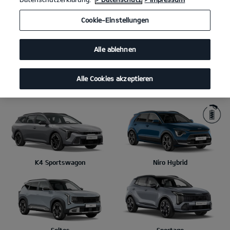
Cookie-Einstellungen
Picanto
Stonic
Alle ablehnen
Alle Cookies akzeptieren
XCeed
K4
K4 Sportswagon
Niro Hybrid
Seltos
Sportage