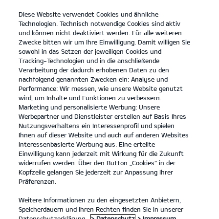
Diese Website verwendet Cookies und ähnliche
open
Technologien. Technisch notwendige Cookies sind aktiv
menu
und können nicht deaktiviert werden. Für alle weiteren
KONTAKT
Zwecke bitten wir um Ihre Einwilligung. Damit willigen Sie
sowohl in das Setzen der jeweiligen Cookies und
Tracking-Technologien und in die anschließende
...
ANGEBOTE
Verarbeitung der dadurch erhobenen Daten zu den
nachfolgend genannten Zwecken ein: Analyse und
Performance: Wir messen, wie unsere Website genutzt
KIA SERVICEANGEBOTE
wird, um Inhalte und Funktionen zu verbessern.
Marketing und personalisierte Werbung: Unsere
Werbepartner und Dienstleister erstellen auf Basis Ihres
Nutzungsverhaltens ein Interessenprofil und spielen
Ihnen auf dieser Website und auch auf anderen Websites
interessenbasierte Werbung aus. Eine erteilte
Einwilligung kann jederzeit mit Wirkung für die Zukunft
Angebote
widerrufen werden. Über den Button „Cookies“ in der
Kopfzeile gelangen Sie jederzeit zur Anpassung Ihrer
Präferenzen.
Unsere Service Angebote.
Weitere Informationen zu den eingesetzten Anbietern,
Speicherdauern und Ihren Rechten finden Sie in unserer
Wir haben eine Reihe von Service Angeboten für Kia Besitzer,
Datenschutzerklärung.
> Datenschutz
> Impressum