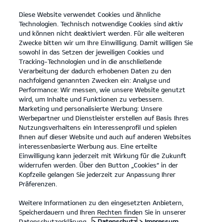
Diese Website verwendet Cookies und ähnliche
open
Technologien. Technisch notwendige Cookies sind aktiv
menu
und können nicht deaktiviert werden. Für alle weiteren
KONTAKT
Zwecke bitten wir um Ihre Einwilligung. Damit willigen Sie
sowohl in das Setzen der jeweiligen Cookies und
Tracking-Technologien und in die anschließende
Laden mit Kia Charge
Verarbeitung der dadurch erhobenen Daten zu den
nachfolgend genannten Zwecken ein: Analyse und
LADEN MIT KIA CHARGE
Performance: Wir messen, wie unsere Website genutzt
wird, um Inhalte und Funktionen zu verbessern.
Marketing und personalisierte Werbung: Unsere
Werbepartner und Dienstleister erstellen auf Basis Ihres
Nutzungsverhaltens ein Interessenprofil und spielen
Ihnen auf dieser Website und auch auf anderen Websites
interessenbasierte Werbung aus. Eine erteilte
Einwilligung kann jederzeit mit Wirkung für die Zukunft
widerrufen werden. Über den Button „Cookies“ in der
Kopfzeile gelangen Sie jederzeit zur Anpassung Ihrer
Präferenzen.
Weitere Informationen zu den eingesetzten Anbietern,
Speicherdauern und Ihren Rechten finden Sie in unserer
Datenschutzerklärung.
> Datenschutz
> Impressum