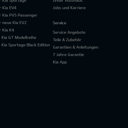
r Kia Sportage
Unser Autohaus
r Kia EV4
Jobs und Karriere
r Kia PV5 Passenger
r neue Kia EV2
Service
r Kia K4
Service Angebote
e Kia GT Modellreihe
Teile & Zubehör
e Kia Sportage Black Edition
Garantien & Anleitungen
7 Jahre Garantie
Kia App