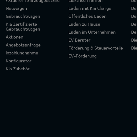
Aktueller Fahrzeugbestand
Elektrisch fahren
De
Neuwagen
Laden mit Kia Charge
De
Gebrauchtwagen
Öffentliches Laden
De
Kia Zertifizierte
Laden zu Hause
De
Gebrauchtwagen
Laden im Unternehmen
De
Aktionen
EV Berater
Di
Angebotsanfrage
Förderung & Steuervorteile
Di
Inzahlungnahme
EV-Förderung
Konfigurator
Kia Zubehör