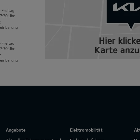
 Freitag:
17:30 Uhr
:
reinbarung
 Freitag:
17:30 Uhr
:
reinbarung
Angebote
Elektromobilität
Ak