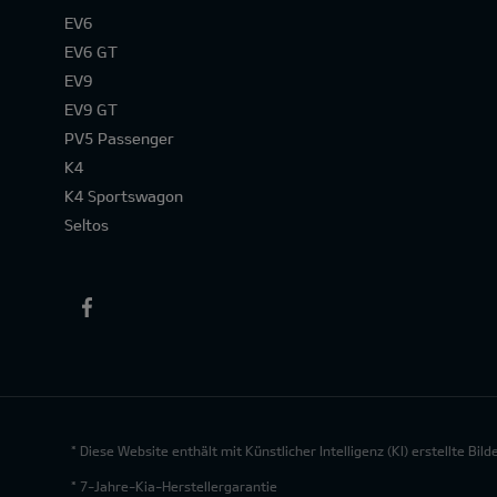
EV6
EV6 GT
EV9
EV9 GT
PV5 Passenger
K4
K4 Sportswagon
Seltos
* Diese Website enthält mit Künstlicher Intelligenz (KI) erstellte Bi
* 7-Jahre-Kia-Herstellergarantie