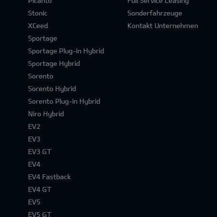
Picanto
Full Service Leasing
Stonic
Sonderfahrzeuge
XCeed
Kontakt Unternehmen
Sportage
Sportage Plug-in Hybrid
Sportage Hybrid
Sorento
Sorento Hybrid
Sorento Plug-in Hybrid
Niro Hybrid
EV2
EV3
EV3 GT
EV4
EV4 Fastback
EV4 GT
EV5
EV5 GT