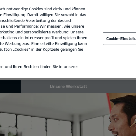
sch notwendige Cookies sind aktiv und können
e Einwilligung. Damit willigen Sie sowohl in das
 anschließende Verarbeitung der dadurch
se und Performance: Wir messen, wie unsere
Autohaus Kuchenbecker GmbH & Co. KG
Tel. :
03361 - 74970
rketing und personalisierte Werbung: Unsere
rhaltens ein Interessenprofil und spielen Ihnen
Cookie-Einstel
e Werbung aus. Eine erteilte Einwilligung kann
utton „Cookies“ in der Kopfzeile gelangen Sie
AUS
n und Ihren Rechten finden Sie in unserer
Unsere Werkstatt