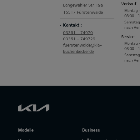
Verkauf
Langewahler Str. 19a
Montag -
15517 Fürstenwalde
08:00 - 
Samstag
Kontakt :
nach Ve
03361 - 74970
Service
03361 - 749729
Montag -
fuerstenwalde@kia-
08:00 - 
kuchenbecker.de
Samstag
nach Ve
Modelle
Business