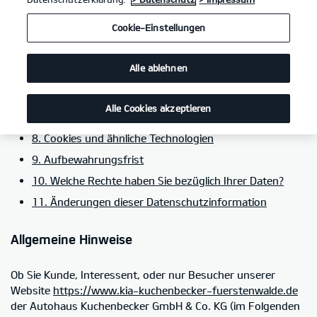
5. Kategorien von Empfängern personenbezogener
Cookie-Einstellungen
Daten
6. Einsatz von Social-Media-Plug-ins im Rahmen von
Alle ablehnen
Social Media
7. Einbindung von Diensten und Inhalten weiterer
Alle Cookies akzeptieren
Dritter
8. Cookies und ähnliche Technologien
9. Aufbewahrungsfrist
10. Welche Rechte haben Sie bezüglich Ihrer Daten?
11. Änderungen dieser Datenschutzinformation
Allgemeine Hinweise
Ob Sie Kunde, Interessent, oder nur Besucher unserer
Website
https://www.kia-kuchenbecker-fuerstenwalde.de
der Autohaus Kuchenbecker GmbH & Co. KG (im Folgenden