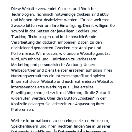
Diese Website verwendet Cookies und ähnliche
open
Technologien. Technisch notwendige Cookies sind aktiv
menu
und können nicht deaktiviert werden. Für alle weiteren
KONTAKT
Zwecke bitten wir um Ihre Einwilligung. Damit willigen Sie
sowohl in das Setzen der jeweiligen Cookies und
Tracking-Technologien und in die anschließende
DATENSCHUTZ
Verarbeitung der dadurch erhobenen Daten zu den
nachfolgend genannten Zwecken ein: Analyse und
Performance: Wir messen, wie unsere Website genutzt
DATENSCHUTZ
wird, um Inhalte und Funktionen zu verbessern.
Marketing und personalisierte Werbung: Unsere
Inhaltsverzeichnis
Werbepartner und Dienstleister erstellen auf Basis Ihres
Nutzungsverhaltens ein Interessenprofil und spielen
Ihnen auf dieser Website und auch auf anderen Websites
Allgemeine Hinweise
interessenbasierte Werbung aus. Eine erteilte
1. Anwendungsbereich - verantwortliche Stelle -
Einwilligung kann jederzeit mit Wirkung für die Zukunft
widerrufen werden. Über den Button „Cookies“ in der
Datenschutzbeauftragter
Kopfzeile gelangen Sie jederzeit zur Anpassung Ihrer
Präferenzen.
2. Wie erfassen wir Ihre Daten?
3. Probefahrt
Weitere Informationen zu den eingesetzten Anbietern,
Speicherdauern und Ihren Rechten finden Sie in unserer
4. Gewinnspiele
Datenschutzerklärung.
> Datenschutz
> Impressum