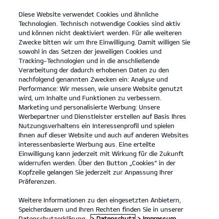
Diese Website verwendet Cookies und ähnliche
open
Technologien. Technisch notwendige Cookies sind aktiv
menu
und können nicht deaktiviert werden. Für alle weiteren
KONTAKT
Zwecke bitten wir um Ihre Einwilligung. Damit willigen Sie
sowohl in das Setzen der jeweiligen Cookies und
Tracking-Technologien und in die anschließende
PROBEFAHRT
Verarbeitung der dadurch erhobenen Daten zu den
nachfolgend genannten Zwecken ein: Analyse und
Performance: Wir messen, wie unsere Website genutzt
wird, um Inhalte und Funktionen zu verbessern.
Marketing und personalisierte Werbung: Unsere
Werbepartner und Dienstleister erstellen auf Basis Ihres
Nutzungsverhaltens ein Interessenprofil und spielen
Ihnen auf dieser Website und auch auf anderen Websites
Modelle
interessenbasierte Werbung aus. Eine erteilte
Einwilligung kann jederzeit mit Wirkung für die Zukunft
widerrufen werden. Über den Button „Cookies“ in der
Business
Kopfzeile gelangen Sie jederzeit zur Anpassung Ihrer
Präferenzen.
Angebote
Weitere Informationen zu den eingesetzten Anbietern,
Speicherdauern und Ihren Rechten finden Sie in unserer
Datenschutzerklärung.
> Datenschutz
> Impressum