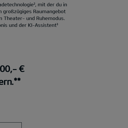
detechnologie², mit der du in
ein großzügiges Raumangebot
em Theater- und Ruhemodus.
nis und der KI-Assistent³
000,- €
ern.**