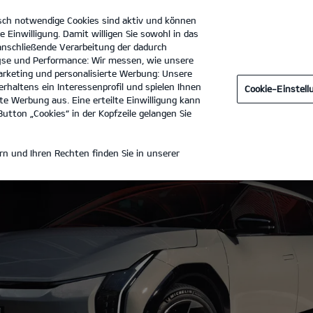
sch notwendige Cookies sind aktiv und können
e Einwilligung. Damit willigen Sie sowohl in das
 anschließende Verarbeitung der dadurch
se und Performance: Wir messen, wie unsere
Autohaus Kuchenbecker GmbH & Co. KG
Tel. :
03361 - 74970
rketing und personalisierte Werbung: Unsere
rhaltens ein Interessenprofil und spielen Ihnen
Cookie-Einstel
e Werbung aus. Eine erteilte Einwilligung kann
utton „Cookies“ in der Kopfzeile gelangen Sie
n und Ihren Rechten finden Sie in unserer