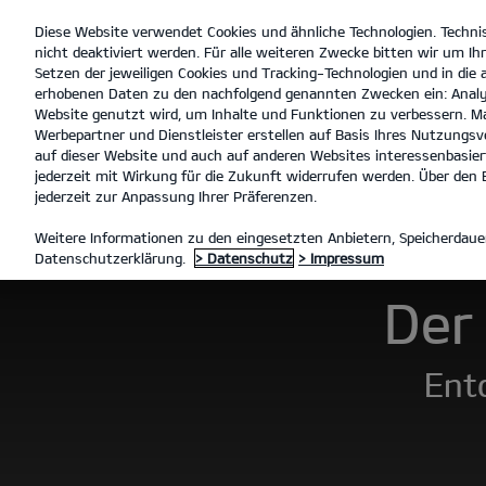
Diese Website verwendet Cookies und ähnliche Technologien. Techni
open
nicht deaktiviert werden. Für alle weiteren Zwecke bitten wir um Ihr
menu
Setzen der jeweiligen Cookies und Tracking-Technologien und in die
erhobenen Daten zu den nachfolgend genannten Zwecken ein: Analy
Website genutzt wird, um Inhalte und Funktionen zu verbessern. Ma
Werbepartner und Dienstleister erstellen auf Basis Ihres Nutzungsve
Der Kia EV9
Galerie
Technische Daten
auf dieser Website und auch auf anderen Websites interessenbasiert
jederzeit mit Wirkung für die Zukunft widerrufen werden. Über den B
jederzeit zur Anpassung Ihrer Präferenzen.
MODELLE
EV9
DER KIA EV
Weitere Informationen zu den eingesetzten Anbietern, Speicherdauer
Datenschutzerklärung.
> Datenschutz
> Impressum
Der 
Entd