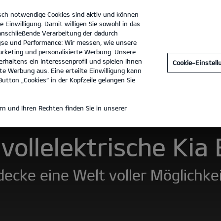
sch notwendige Cookies sind aktiv und können
e Einwilligung. Damit willigen Sie sowohl in das
 anschließende Verarbeitung der dadurch
se und Performance: Wir messen, wie unsere
Autohaus Kuchenbecker GmbH & Co. KG
Tel. :
03361 - 74970
rketing und personalisierte Werbung: Unsere
rhaltens ein Interessenprofil und spielen Ihnen
Cookie-Einstel
Zubehör
Entdecken
Preisliste herunterladen
e Werbung aus. Eine erteilte Einwilligung kann
utton „Cookies“ in der Kopfzeile gelangen Sie
9
n und Ihren Rechten finden Sie in unserer
vollelektrische Kia
ecke eine Welt voller Möglichke