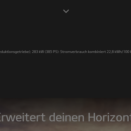
duktionsgetriebe); 283 kW (385 PS): Stromverbrauch kombiniert 22,8 kWh/100 k
rweitert deinen Horizon