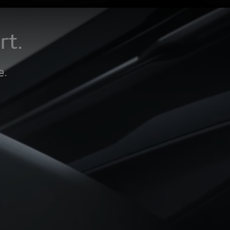
rt.
e.