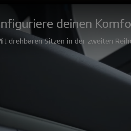
nfiguriere deinen Komfo
it drehbaren Sitzen in der zweiten Reih