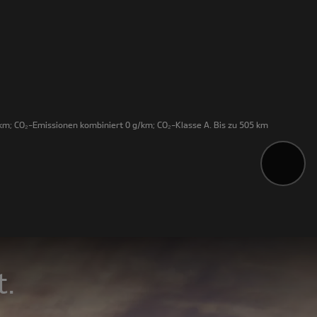
m; CO₂-Emissionen kombiniert 0 g/km; CO₂-Klasse A. Bis zu 505 km
t.