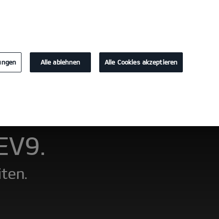
KONTAKT
lungen
Alle ablehnen
Alle Cookies akzeptieren
Probefahrt
Konfigurator
 EV9.
iten.