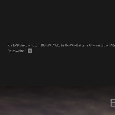
Kia EV9 Elektromotor, 283 kW, AWD, 99,8-kWh-Batterie GT-line
(Strom/Re
Reichweite.
¹
E