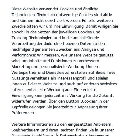
Diese Website verwendet Cookies und ähnliche
open
Technologien. Technisch notwendige Cookies sind aktiv
menu
und können nicht deaktiviert werden. Für alle weiteren
KONTAKT
Zwecke bitten wir um Ihre Einwilligung. Damit willigen Sie
sowohl in das Setzen der jeweiligen Cookies und
Tracking-Technologien und in die anschließende
Verarbeitung der dadurch erhobenen Daten zu den
nachfolgend genannten Zwecken ein: Analyse und
Förderung & Steuervorteile
Performance: Wir messen, wie unsere Website genutzt
wird, um Inhalte und Funktionen zu verbessern.
Marketing und personalisierte Werbung: Unsere
Förderung &
Werbepartner und Dienstleister erstellen auf Basis Ihres
Nutzungsverhaltens ein Interessenprofil und spielen
Steuervorteile
Ihnen auf dieser Website und auch auf anderen Websites
interessenbasierte Werbung aus. Eine erteilte
Einwilligung kann jederzeit mit Wirkung für die Zukunft
widerrufen werden. Über den Button „Cookies“ in der
Kopfzeile gelangen Sie jederzeit zur Anpassung Ihrer
Präferenzen.
Weitere Informationen zu den eingesetzten Anbietern,
Bundesministerium der Finanzen
Speicherdauern und Ihren Rechten finden Sie in unserer
(BMF)
Datenschutzerklärung.
> Datenschutz
> Impressum