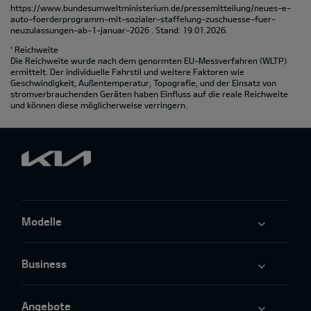
https://www.bundesumweltministerium.de/pressemitteilung/neues-e-
auto-foerderprogramm-mit-sozialer-staffelung-zuschuesse-fuer-
neuzulassungen-ab-1-januar-2026
. Stand: 19.01.2026.
¹ Reichweite
Die Reichweite wurde nach dem genormten EU-Messverfahren (WLTP)
ermittelt. Der individuelle Fahrstil und weitere Faktoren wie
Geschwindigkeit, Außentemperatur, Topografie‚ und der Einsatz von
stromverbrauchenden Geräten haben Einfluss auf die reale Reichweite
und können diese möglicherweise verringern.
Modelle
Business
Angebote