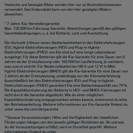
Statische und bewegte Bilder werden hier nur zu Illustrationszwecken
verwendet. Das Endprodukt kann von den hier gezeigten Bildern
abweichen.
* 7-Jahre-Kia-Herstellergarantie
Max. 150.000 km Fahrzeug-Garantie. Abweichungen gemäß den gültigen
Garantiebedingungen, u. a. bei Batterie, Lack und Ausstattung.
Die Hochvolt-Lithium-Ionen-Batterieeinheiten in den Elektrofahrzeugen
(EV), Hybrid-Elektrofahrzeugen (HEV) und Plug-in Hybrid-
Elektrofahrzeugen (PHEV) von Kia sind auf eine lange Lebensdauer
ausgelegt. Für diese Batterien gilt die Kia-Garantie für eine Dauer von 8
Jahren ab der Erstzulassung oder 160.000 km Laufleistung, je nachdem,
was zuerst eintritt. Für Niedervoltbatterien (48 V und 12 V) in Mild-
Hybrid-Elektrofahrzeugen (MHEV) gilt die Kia-Garantie für eine Dauer von
2 Jahren ab der Erstzulassung, unabhängig von der Kilometerleistung.
Ausschließlich bei den Elektrofahrzeugen (EV) und Plug-in Hybrid-
Elektrofahrzeugen (PHEV) garantiert Kia eine Batteriekapazität von 70 %.
Die Kapazitätsminderung der Batterie in HEV- und MHEV-Fahrzeugen ist
nicht durch die Garantie abgedeckt. Wie du einer möglichen
Kapazitätsminderung entgegenwirken wirken kannst, entnimmst du bitte
der Betriebsanleitung. Weitere Informationen zur Kia-Garantie findest du
unter
www.kia.com/de/garantie.
**Genaue Voraussetzungen, Höhe und Verfügbarkeit der staatlichen
Förderungen hängen von den jeweils gültigen Richtlinien ab. Ob und wie
du die Voraussetzungen erfüllst, wird im Einzelfall geprüft. Weitere
Informationen findest du unter: