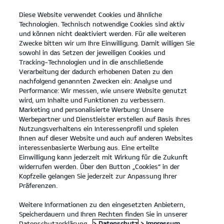
Diese Website verwendet Cookies und ähnliche
open
Technologien. Technisch notwendige Cookies sind aktiv
menu
und können nicht deaktiviert werden. Für alle weiteren
KONTAKT
Zwecke bitten wir um Ihre Einwilligung. Damit willigen Sie
sowohl in das Setzen der jeweiligen Cookies und
Tracking-Technologien und in die anschließende
BARRIEREFREIHEIT
Verarbeitung der dadurch erhobenen Daten zu den
nachfolgend genannten Zwecken ein: Analyse und
Performance: Wir messen, wie unsere Website genutzt
BARRIEREFREIHEIT
wird, um Inhalte und Funktionen zu verbessern.
Marketing und personalisierte Werbung: Unsere
Barrierefreiheitserklärung
Werbepartner und Dienstleister erstellen auf Basis Ihres
Nutzungsverhaltens ein Interessenprofil und spielen
Erstellt am: 3. Juni 2025
Ihnen auf dieser Website und auch auf anderen Websites
Letzte Aktualisierung: 29. Juli 2025
interessenbasierte Werbung aus. Eine erteilte
Einwilligung kann jederzeit mit Wirkung für die Zukunft
widerrufen werden. Über den Button „Cookies“ in der
Einleitung
Kopfzeile gelangen Sie jederzeit zur Anpassung Ihrer
Präferenzen.
Kia verpflichtet sich, seine Marken-Websites und
Weitere Informationen zu den eingesetzten Anbietern,
Dienstleistungen barrierefrei zu gestalten, in
Speicherdauern und Ihren Rechten finden Sie in unserer
Übereinstimmung mit dem
Datenschutzerklärung.
> Datenschutz
> Impressum