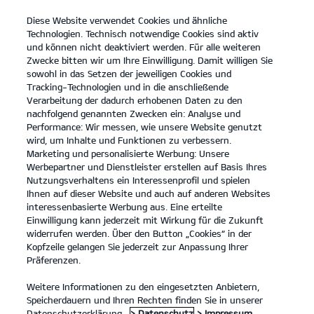
Diese Website verwendet Cookies und ähnliche
open
Technologien. Technisch notwendige Cookies sind aktiv
menu
und können nicht deaktiviert werden. Für alle weiteren
KONTAKT
Zwecke bitten wir um Ihre Einwilligung. Damit willigen Sie
sowohl in das Setzen der jeweiligen Cookies und
Tracking-Technologien und in die anschließende
Der Kia EV2
Probefahrt / Angebot
Verarbeitung der dadurch erhobenen Daten zu den
nachfolgend genannten Zwecken ein: Analyse und
...
...
DER KIA EV2
Konfigurator
Performance: Wir messen, wie unsere Website genutzt
wird, um Inhalte und Funktionen zu verbessern.
Marketing und personalisierte Werbung: Unsere
Werbepartner und Dienstleister erstellen auf Basis Ihres
Nutzungsverhaltens ein Interessenprofil und spielen
Ihnen auf dieser Website und auch auf anderen Websites
interessenbasierte Werbung aus. Eine erteilte
Einwilligung kann jederzeit mit Wirkung für die Zukunft
widerrufen werden. Über den Button „Cookies“ in der
Kopfzeile gelangen Sie jederzeit zur Anpassung Ihrer
Präferenzen.
Weitere Informationen zu den eingesetzten Anbietern,
Speicherdauern und Ihren Rechten finden Sie in unserer
Datenschutzerklärung.
> Datenschutz
> Impressum