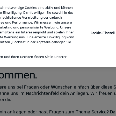
sch notwendige Cookies sind aktiv und können
e Einwilligung. Damit willigen Sie sowohl in das
 anschließende Verarbeitung der dadurch
se und Performance: Wir messen, wie unsere
Autohaus Kuchenbecker GmbH & Co. KG
Tel. :
03361 - 74970
rketing und personalisierte Werbung: Unsere
rhaltens ein Interessenprofil und spielen Ihnen
Cookie-Einstel
e Werbung aus. Eine erteilte Einwilligung kann
utton „Cookies“ in der Kopfzeile gelangen Sie
n und Ihren Rechten finden Sie in unserer
lkommen.
re uns bei Fragen oder Wünschen einfach über diese Seit
enne uns im Nachrichtenfeld dein Anliegen. Wir freuen 
i dir.
min anfragen oder hast Fragen zum Thema Service? Da