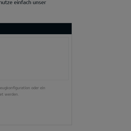
 nutze einfach unser
zeugkonfiguration oder ein
et werden.