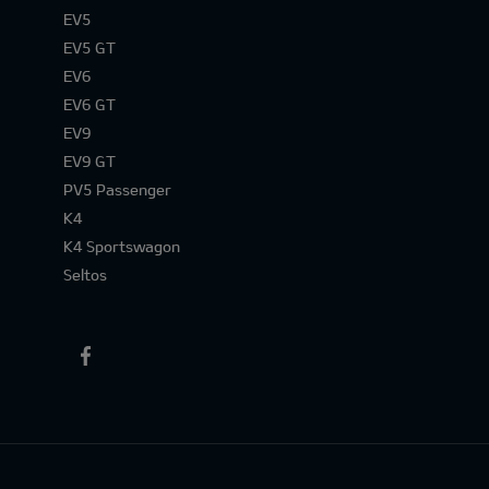
EV5
EV5 GT
EV6
EV6 GT
EV9
EV9 GT
PV5 Passenger
K4
K4 Sportswagon
Seltos