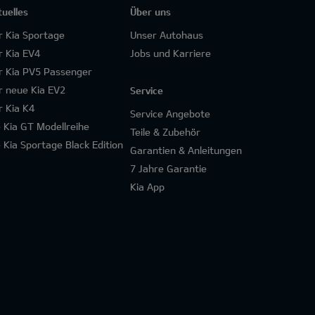
tuelles
Über uns
r Kia Sportage
Unser Autohaus
r Kia EV4
Jobs und Karriere
r Kia PV5 Passenger
r neue Kia EV2
Service
r Kia K4
Service Angebote
e Kia GT Modellreihe
Teile & Zubehör
e Kia Sportage Black Edition
Garantien & Anleitungen
7 Jahre Garantie
Kia App