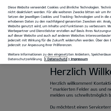
Diese Website verwendet Cookies und ähnliche Technologien. Techni
open
nicht deaktiviert werden. Für alle weiteren Zwecke bitten wir um Ihr
menu
Setzen der jeweiligen Cookies und Tracking-Technologien und in die
erhobenen Daten zu den nachfolgend genannten Zwecken ein: Analy
Website genutzt wird, um Inhalte und Funktionen zu verbessern. Ma
Werbepartner und Dienstleister erstellen auf Basis Ihres Nutzungsve
KONTAKT
auf dieser Website und auch auf anderen Websites interessenbasiert
jederzeit mit Wirkung für die Zukunft widerrufen werden. Über den B
jederzeit zur Anpassung Ihrer Präferenzen.
KONTAKT
Weitere Informationen zu den eingesetzten Anbietern, Speicherdauer
Datenschutzerklärung.
> Datenschutz
> Impressum
Herzlich Wil
Herzlich willkommen! Kontaktie
* markierten Felder aus und n
melden uns schnellstmöglich be
Du möchtest einen Serviceter