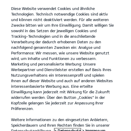
Diese Website verwendet Cookies und ähnliche
open
Technologien. Technisch notwendige Cookies sind aktiv
menu
und können nicht deaktiviert werden. Für alle weiteren
KONTAKT
Zwecke bitten wir um Ihre Einwilligung. Damit willigen Sie
sowohl in das Setzen der jeweiligen Cookies und
Tracking-Technologien und in die anschließende
KIA ZUBEHÖR
Verarbeitung der dadurch erhobenen Daten zu den
nachfolgend genannten Zwecken ein: Analyse und
Performance: Wir messen, wie unsere Website genutzt
KIA ZUBEHÖR
wird, um Inhalte und Funktionen zu verbessern.
Marketing und personalisierte Werbung: Unsere
Werbepartner und Dienstleister erstellen auf Basis Ihres
Nutzungsverhaltens ein Interessenprofil und spielen
Ihnen auf dieser Website und auch auf anderen Websites
interessenbasierte Werbung aus. Eine erteilte
Einwilligung kann jederzeit mit Wirkung für die Zukunft
widerrufen werden. Über den Button „Cookies“ in der
Kopfzeile gelangen Sie jederzeit zur Anpassung Ihrer
Präferenzen.
Weitere Informationen zu den eingesetzten Anbietern,
KIA ORIGINALZUBEHÖR – DAMIT DEIN AUTO ZU DIR
Speicherdauern und Ihren Rechten finden Sie in unserer
PASST.
Datenschutzerklärung.
> Datenschutz
> Impressum