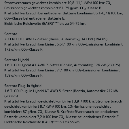
Stromverbrauch gewichtet kombiniert 10,8-11,1 kWh/100 km; CO
-
2
Emissionen gewichtet kombiniert 67-75 g/km. CO
-Klasse B.
2
Kraftstoffverbrauch bei entladener Batterie kombiniert 6,1-6,7 l/100 km;
CO
-Klasse bei entladener Batterie E.
2
Elektrische Reichweite (EAER)**** bis zu 64-72 km.
Sorento
2.2 CRDi DCT AWD 7-Sitzer (Diesel, Automatik); 142 kW (194 PS)
Kraftstoffverbrauch kombiniert 6,6 l/100 km; CO
-Emissionen kombiniert
2
173 g/km. CO
-Klasse F.
2
Sorento Hybrid
1.6 T-GDI Hybrid AT AWD 7-Sitzer (Benzin, Automatik); 176 kW (239 PS)
Kraftstoffverbrauch kombiniert 7 l/100 km; CO
-Emissionen kombiniert
2
159 g/km. CO
-Klasse F.
2
Sorento Plug-in Hybrid
1.6 T-GDI Plug-in Hybrid AT AWD 5-Sitzer (Benzin, Automatik); 212 kW
(288 PS)
Kraftstoffverbrauch gewichtet kombiniert 3,9 l/100 km; Stromverbrauch
gewichtet kombiniert 9,7 kWh/100 km; CO
-Emissionen gewichtet
2
kombiniert 87 g/km. CO
-Klasse B. Kraftstoffverbrauch bei entladener
2
Batterie kombiniert 7,2 l/100 km; CO
-Klasse bei entladener Batterie F.
2
Elektrische Reichweite (EAER)**** bis zu 55 km.