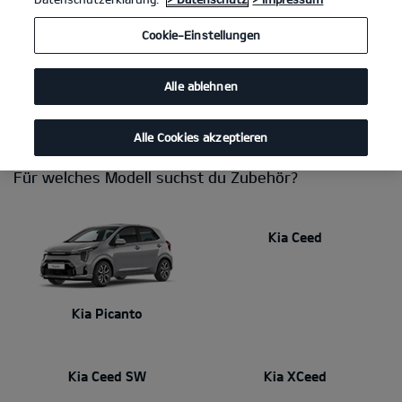
Du brauchst eine Anhängerkupplung, willst das Interieur
Cookie-Einstellungen
persönlicher gestalten, Fahrräder transportieren oder einen sicheren
Platz für deine Hunde schaffen? Mit Kia Zubehör stimmst du dein
Auto perfekt auf deinen Alltag ab. Dabei kannst du dich immer auf
Alle ablehnen
makellose Qualität und Passgenauigkeit verlassen. Dein Kia Händler
berät dich gerne!
Alle Cookies akzeptieren
Für welches Modell suchst du Zubehör?
Kia Ceed
Kia Picanto
Kia Ceed SW
Kia XCeed