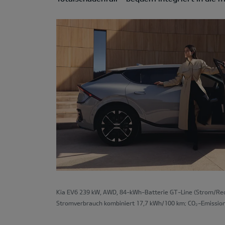
Kia EV6 239 kW, AWD, 84-kWh-Batterie GT-Line (Strom/Redu
Stromverbrauch kombiniert 17,7 kWh/100 km; CO₂-Emission