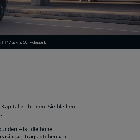
rt 147 g/km. CO
-Klasse E.
2
 Kapital zu binden. Sie bleiben
.
kunden – ist die hohe
 Leasingvertrags stehen von