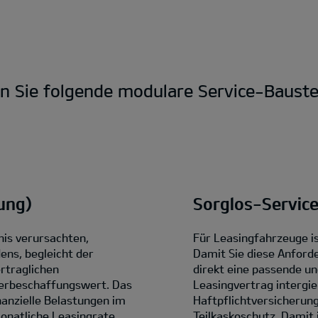
en Sie folgende modulare Service-Bauste
ung)
Sorglos-Servic
nis verursachten,
Für Leasingfahrzeuge is
ens, begleicht der
Damit Sie diese Anford
rtraglichen
direkt eine passende un
erbeschaffungswert. Das
Leasingvertrag intergi
anzielle Belastungen im
Haftpflichtversicherung
monatliche Leasingrate.
Teilkaskoschutz. Damit 