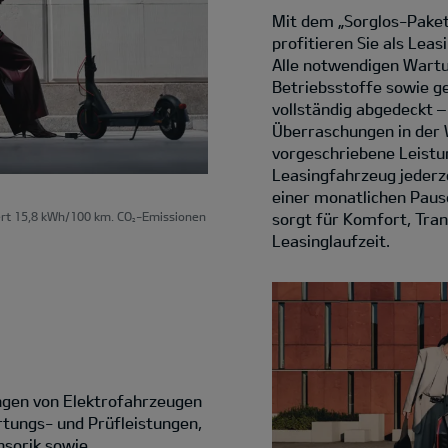
Mit dem „Sorglos-Paket
profitieren Sie als Le
Alle notwendigen Wartu
Betriebsstoffe sowie g
vollständig abgedeckt 
Überraschungen in der 
vorgeschriebene Leist
Leasingfahrzeug jederz
einer monatlichen Pausc
sorgt für Komfort, Tran
rt 15,8 kWh/100 km. CO
-Emissionen
2
Leasinglaufzeit.
ungen von Elektrofahrzeugen
rtungs- und Prüfleistungen,
ensorik sowie