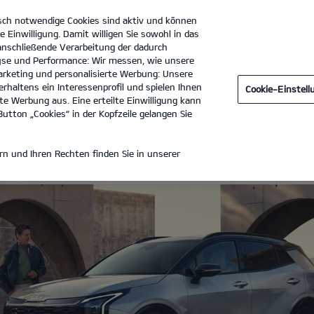
sch notwendige Cookies sind aktiv und können
e Einwilligung. Damit willigen Sie sowohl in das
 anschließende Verarbeitung der dadurch
se und Performance: Wir messen, wie unsere
Autohaus Kuchenbecker GmbH & Co. KG
Tel. :
03361 - 74970
rketing und personalisierte Werbung: Unsere
rhaltens ein Interessenprofil und spielen Ihnen
Cookie-Einstel
e Werbung aus. Eine erteilte Einwilligung kann
utton „Cookies“ in der Kopfzeile gelangen Sie
 LEASING
n und Ihren Rechten finden Sie in unserer