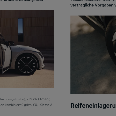
vertragliche Vorgaben w
ktionsgetriebe); 239 kW (325 PS):
Reifeneinlager
en kombiniert 0 g/km; CO₂-Klasse A.