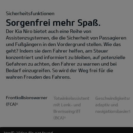
Sicherheitsfunktionen
Sorgenfrei mehr Spaß.
Der Kia Niro bietet auch eine Reihe von
Assistenzsystemen, die die Sicherheit von Passagieren
und Fußgängern in den Vordergrund stellen. Wie das
geht? Indem sie dem Fahrer helfen, am Steuer
konzentriert und informiert zu bleiben, auf potenzielle
Gefahren zu achten, den Fahrer zu warnen und bei
Bedarf einzugreifen. So wird der Weg frei für die
wahren Freuden des Fahrens.
Frontkollisionswarner
Totwinkelassistent
Geschwindigkeitsre
(FCA)⁵
mit Lenk- und
adaptiv und
Bremseingriff
navigationsbasiert
(BCA)⁶
html5: Video file not found