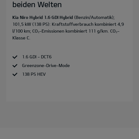
beiden Welten
Kia Niro Hybrid 1.6 GDI Hybrid
(Benzin/Automatik);
101,5 kW (138 PS): Kraftstoffverbrauch kombiniert 4,9
l/100 km; CO₂-Emissionen kombiniert 111 g/km. CO₂-
Klasse C.
1.6 GDI - DCT6
Greenzone-Drive-Mode
138 PS HEV