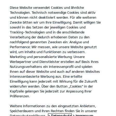
Diese Website verwendet Cookies und ähnliche
open
Technologien. Technisch notwendige Cookies sind aktiv
menu
und können nicht deaktiviert werden. Für alle weiteren
KONTAKT
Zwecke bitten wir um Ihre Einwilligung. Damit willigen Sie
sowohl in das Setzen der jeweiligen Cookies und
Tracking-Technologien und in die anschließende
Entdecken
Verarbeitung der dadurch erhobenen Daten zu den
nachfolgend genannten Zwecken ein: Analyse und
...
...
ENTDECKEN
Performance: Wir messen, wie unsere Website genutzt
wird, um Inhalte und Funktionen zu verbessern.
Marketing und personalisierte Werbung: Unsere
Der Kia Niro.
Werbepartner und Dienstleister erstellen auf Basis Ihres
Nutzungsverhaltens ein Interessenprofil und spielen
Denk einfach mal größer.
Ihnen auf dieser Website und auch auf anderen Websites
interessenbasierte Werbung aus. Eine erteilte
Einwilligung kann jederzeit mit Wirkung für die Zukunft
widerrufen werden. Über den Button „Cookies“ in der
Kopfzeile gelangen Sie jederzeit zur Anpassung Ihrer
Präferenzen.
Weitere Informationen zu den eingesetzten Anbietern,
Speicherdauern und Ihren Rechten finden Sie in unserer
Datenschutzerklärung.
> Datenschutz
> Impressum