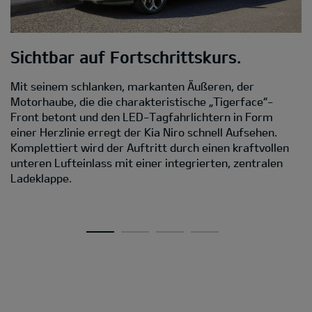
Sichtbar auf Fortschrittskurs.
M
Mit seinem schlanken, markanten Äußeren, der
D
Motorhaube, die die charakteristische „Tigerface“-
Front betont und den LED-Tagfahrlichtern in Form
Da
einer Herzlinie erregt der Kia Niro schnell Aufsehen.
s
Komplettiert wird der Auftritt durch einen kraftvollen
C
unteren Lufteinlass mit einer integrierten, zentralen
D
Ladeklappe.
Ei
A
v