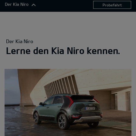
Der Kia Niro
Probefahrt
Der Kia Niro
Exterieur
Komfort
Der Kia Niro
Konnektivität
Lerne den Kia Niro kennen.
Antrieb
Sicherheitsfunktionen
360°-Darstellung
Ausstattungslinien