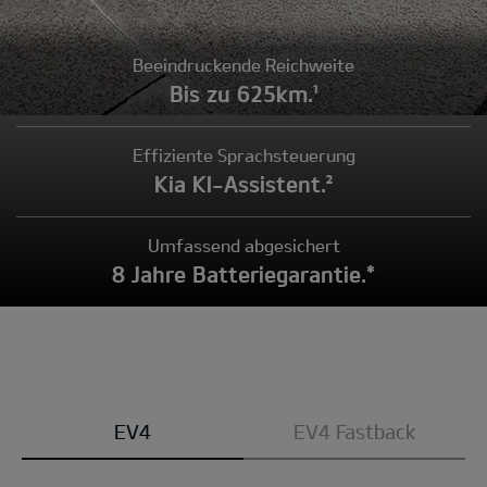
Beeindruckende Reichweite
Bis zu 625km.¹
Effiziente Sprachsteuerung
Kia KI-Assistent.²
Umfassend abgesichert
8 Jahre Batteriegarantie.*
Modell
EV4
EV4 Fastback
wählen: