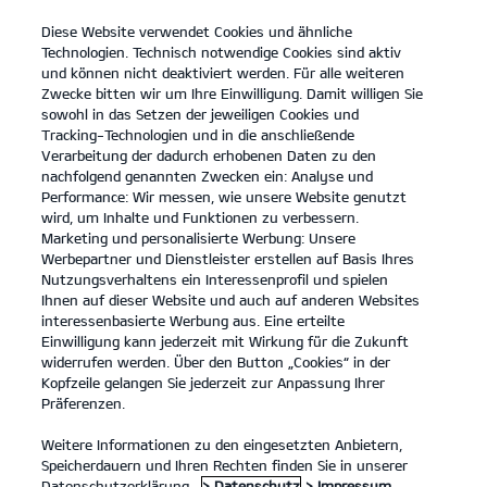
Diese Website verwendet Cookies und ähnliche
open
Technologien. Technisch notwendige Cookies sind aktiv
menu
und können nicht deaktiviert werden. Für alle weiteren
KONTAKT
Zwecke bitten wir um Ihre Einwilligung. Damit willigen Sie
sowohl in das Setzen der jeweiligen Cookies und
Tracking-Technologien und in die anschließende
Der EV4
Probefahrt / Angebot
Verarbeitung der dadurch erhobenen Daten zu den
nachfolgend genannten Zwecken ein: Analyse und
...
...
DER EV4
Konfigurator
Performance: Wir messen, wie unsere Website genutzt
Der Kia EV4
wird, um Inhalte und Funktionen zu verbessern.
Marketing und personalisierte Werbung: Unsere
Werbepartner und Dienstleister erstellen auf Basis Ihres
Nutzungsverhaltens ein Interessenprofil und spielen
Ihnen auf dieser Website und auch auf anderen Websites
interessenbasierte Werbung aus. Eine erteilte
Einwilligung kann jederzeit mit Wirkung für die Zukunft
widerrufen werden. Über den Button „Cookies“ in der
Kopfzeile gelangen Sie jederzeit zur Anpassung Ihrer
Präferenzen.
Weitere Informationen zu den eingesetzten Anbietern,
Speicherdauern und Ihren Rechten finden Sie in unserer
Datenschutzerklärung.
> Datenschutz
> Impressum